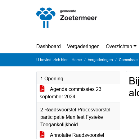
Ga naar de inhoud van deze pagina
Ga naar het zoeken
Ga naar het menu
Dashboard
Vergaderingen
Overzichten
U bevindt zich hier:
Home
Vergaderingen
Commissie 
Bi
1 Opening
Agenda commissies 23
al
september 2024
2 Raadsvoorstel Procesvoorstel
participatie Manifest Fysieke
Toegankelijkheid
Annotatie Raadsvoorstel