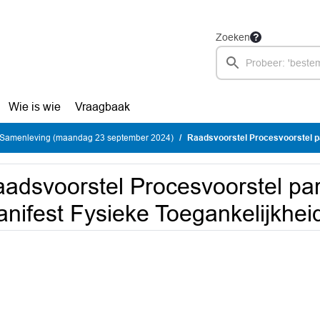
Zoeken
Wie is wie
Vraagbaak
Samenleving (maandag 23 september 2024)
Raadsvoorstel Procesvoorstel participa
adsvoorstel Procesvoorstel part
nifest Fysieke Toegankelijkhei