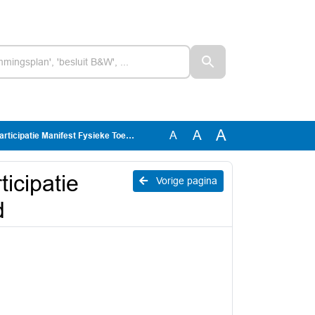
A
A
A
tie Manifest Fysieke Toegankelijkheid
icipatie
Vorige pagina
d