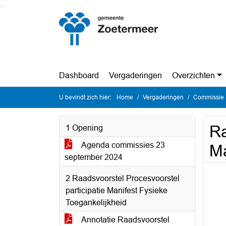
Ga naar de inhoud van deze pagina
Ga naar het zoeken
Ga naar het menu
Dashboard
Vergaderingen
Overzichten
U bevindt zich hier:
Home
Vergaderingen
Commissie 
Ra
1 Opening
Agenda commissies 23
Ma
september 2024
2 Raadsvoorstel Procesvoorstel
participatie Manifest Fysieke
Toegankelijkheid
Annotatie Raadsvoorstel