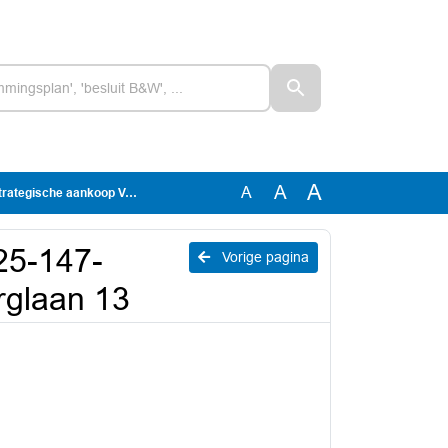
A
A
A
 aankoop Van Stolberglaan 13
025-147-
Vorige pagina
rglaan 13