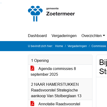
Ga naar de inhoud van deze pagina
Ga naar het zoeken
Ga naar het menu
Dashboard
Vergaderingen
Overzichten
U bevindt zich hier:
Home
Vergaderingen
Commissie 
Bi
1 Opening
Agenda commissies 8
St
september 2025
2 NAAR HAMERSTUKKEN
Raadsvoorstel Strategische
aankoop Van Stolberglaan 13
Annotatie Raadsvoorstel