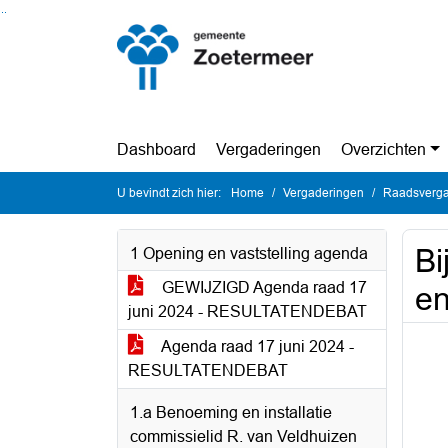
Ga naar de inhoud van deze pagina
Ga naar het zoeken
Ga naar het menu
Dashboard
Vergaderingen
Overzichten
U bevindt zich hier:
Home
Vergaderingen
Raadsverga
Bi
1 Opening en vaststelling agenda
GEWIJZIGD Agenda raad 17
en
juni 2024 - RESULTATENDEBAT
Agenda raad 17 juni 2024 -
RESULTATENDEBAT
1.a Benoeming en installatie
commissielid R. van Veldhuizen