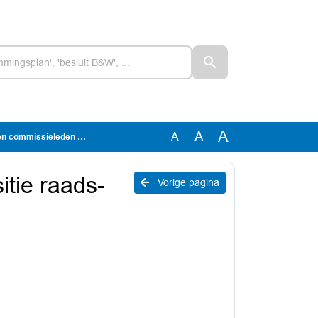
A
A
A
 commissieleden 2024
itie raads-
Vorige pagina