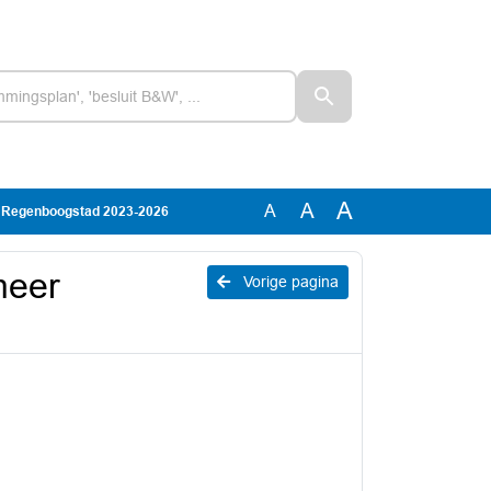
A
A
A
er Regenboogstad 2023-2026
meer
Vorige pagina