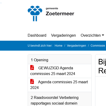
Ga naar de inhoud van deze pagina
Ga naar het zoeken
Ga naar het menu
Dashboard
Vergaderingen
Overzichten
U bevindt zich hier:
Home
Vergaderingen
Commissie 
Bi
1 Opening
GEWIJZIGD Agenda
R
commissies 25 maart 2024
Agenda commissies 25 maart
2024
2 Raadsvoorstel Verbetering
rapportages sociaal domein