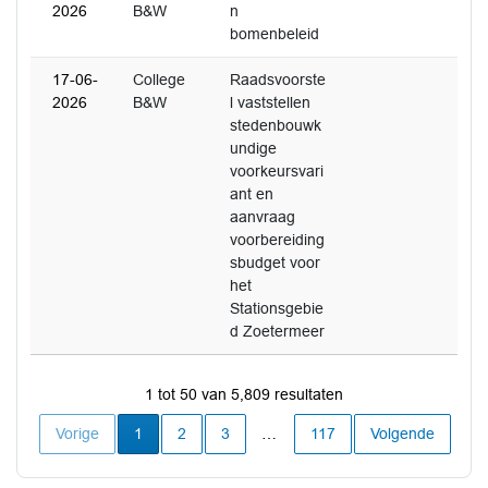
2026
B&W
n
bomenbeleid
17-06-
College
Raadsvoorste
2026
B&W
l vaststellen
stedenbouwk
undige
voorkeursvari
ant en
aanvraag
voorbereiding
sbudget voor
het
Stationsgebie
d Zoetermeer
1 tot 50 van 5,809 resultaten
Huidige pagina
Vorige
1
2
3
…
117
Volgende