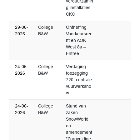
verduurzamin
g installaties
CKC
29-06-
College
Ontheffing
2026
B&W
Voorkeursrec
ht en AOK
West 8a –
Entree
24-06-
College
Verdaging
2026
B&W
toezegging
720: centrale
vuurwerksho
w
24-06-
College
Stand van
2026
B&W
zaken
SnowWorld
en
amendement
"Zorgvuldige