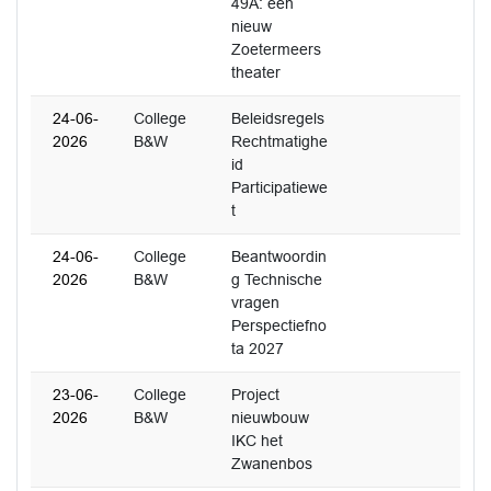
49A: een
nieuw
Zoetermeers
theater
24-06-
College
Beleidsregels
2026
B&W
Rechtmatighe
id
Participatiewe
t
24-06-
College
Beantwoordin
2026
B&W
g Technische
vragen
Perspectiefno
ta 2027
23-06-
College
Project
2026
B&W
nieuwbouw
IKC het
Zwanenbos