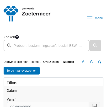
Ga naar de inhoud van deze pagina
Ga naar het zoeken
Ga naar het menu
Menu
Zoeken
A
A
A
U bevindt zich hier:
Home
Overzichten
Memo's
Terug naar overzichten
Filters
Datum
vanaf
Selecte