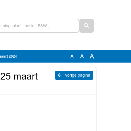
A
A
A
aart 2024
25 maart
Vorige pagina