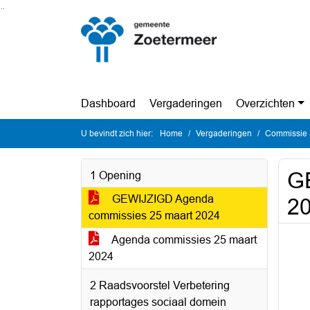
Ga naar de inhoud van deze pagina
Ga naar het zoeken
Ga naar het menu
Dashboard
Vergaderingen
Overzichten
U bevindt zich hier:
Home
Vergaderingen
Commissie 
G
1 Opening
GEWIJZIGD Agenda
2
commissies 25 maart 2024
Agenda commissies 25 maart
2024
2 Raadsvoorstel Verbetering
rapportages sociaal domein