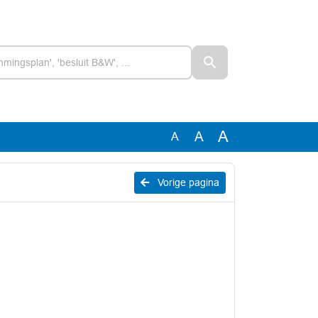
A
A
A
Vorige pagina