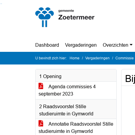
Ga naar de inhoud van deze pagina
Ga naar het zoeken
Ga naar het menu
Dashboard
Vergaderingen
Overzichten
U bevindt zich hier:
Home
Vergaderingen
Commissie 
Bi
1 Opening
Agenda commissies 4
september 2023
2 Raadsvoorstel Stille
studieruimte in Gymworld
Annotatie Raadsvoorstel Stille
studieruimte in Gymworld