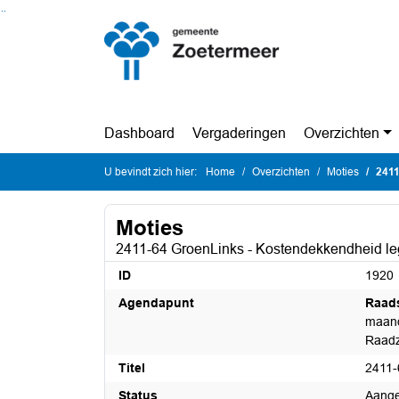
Ga naar de inhoud van deze pagina
Ga naar het zoeken
Ga naar het menu
Dashboard
Vergaderingen
Overzichten
U bevindt zich hier:
Home
Overzichten
Moties
2411
Moties
2411-64 GroenLinks - Kostendekkendheid l
ID
1920
Agendapunt
Raad
maand
Raadz
Titel
2411-
Status
Aang