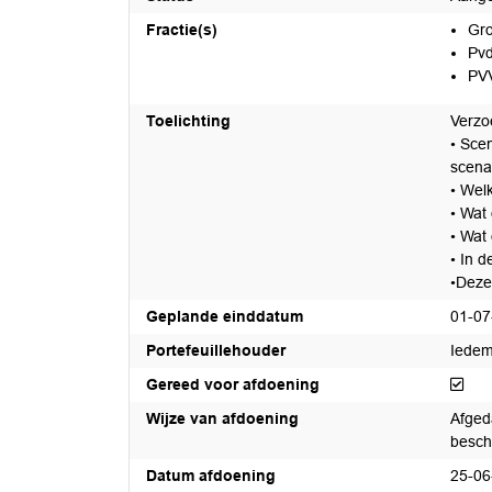
Fractie(s)
Gro
Pv
PV
Toelichting
Verzoe
• Sce
scena
• Wel
• Wat 
• Wat
• In 
•Deze
Geplande einddatum
01-07
Portefeuillehouder
Iedem
Ger
Gereed voor afdoening
Wijze van afdoening
Afged
besc
Datum afdoening
25-06