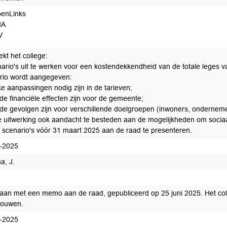
enLinks
dA
V
kt het college:
nario's uit te werken voor een kostendekkendheid van de totale leges 
rio wordt aangegeven:
ke aanpassingen nodig zijn in de tarieven;
de financiële effecten zijn voor de gemeente;
 de gevolgen zijn voor verschillende doelgroepen (inwoners, ondernemer
de uitwerking ook aandacht te besteden aan de mogelijkheden om sociaa
 scenario's vóór 31 maart 2025 aan de raad te presenteren.
-2025
a, J.
eed voor afdoening
aan met een memo aan de raad, gepubliceerd op 25 juni 2025. Het coll
houwen.
-2025