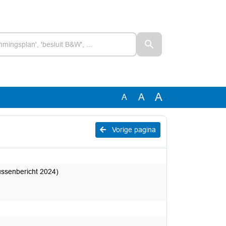
A
A
A
Vorige pagina
ssenbericht 2024)