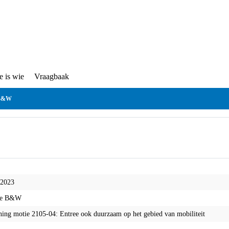
Wie is wie
Vraagbaak
lege B&W
-2023
ge B&W
ning motie 2105-04: Entree ook duurzaam op het gebied van mobiliteit