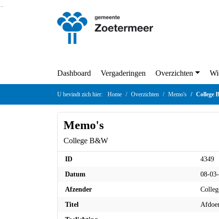
Ga naar de inhoud van deze pagina
Ga naar het zoeken
Ga naar het menu
Dashboard
Vergaderingen
Overzichten
U bevindt zich hier:
Home
Overzichten
Memo's
Col
Memo's
College B&W
4349
ID
08-03
Datum
Colle
Afzender
Afdoe
Titel