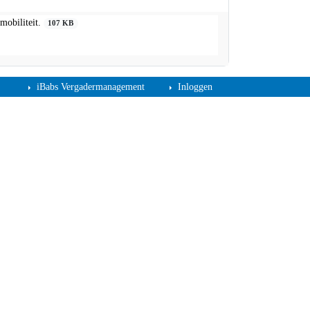
d van mobiliteit.
107 KB
iBabs Vergadermanagement
Inloggen