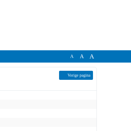
A
A
A
Vorige pagina