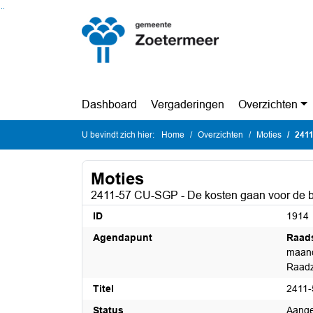
Ga naar de inhoud van deze pagina
Ga naar het zoeken
Ga naar het menu
Dashboard
Vergaderingen
Overzichten
U bevindt zich hier:
Home
Overzichten
Moties
2411
Moties
2411-57 CU-SGP - De kosten gaan voor de b
ID
1914
Agendapunt
Raad
maand
Raadz
Titel
2411-
Status
Aang