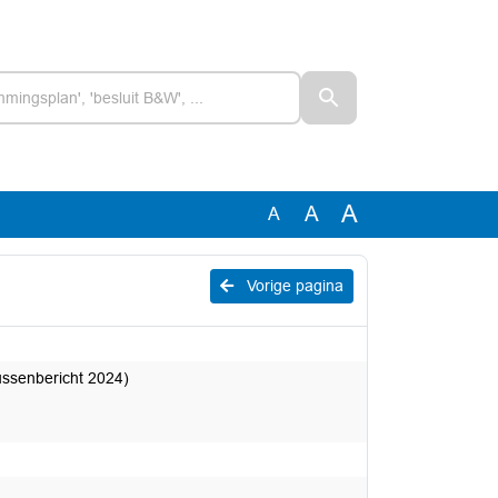
A
A
A
Vorige pagina
ssenbericht 2024)