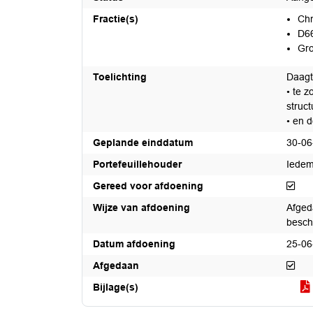
Fractie(s)
Chr
D6
Gro
Toelichting
Daagt 
• te 
struc
• en 
Geplande einddatum
30-06
Portefeuillehouder
Iedem
Ger
Gereed voor afdoening
Wijze van afdoening
Afged
besc
Datum afdoening
25-06
Afg
Afgedaan
Bijlage(s)