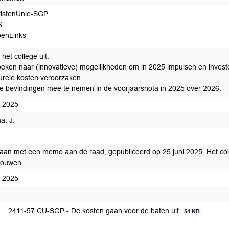
istenUnie-SGP
6
enLinks
het college uit:
zoeken naar (innovatieve) mogelijkheden om in 2025 impulsen en investe
turele kosten veroorzaken
de bevindingen mee te nemen in de voorjaarsnota in 2025 over 2026.
-2025
a, J.
eed voor afdoening
aan met een memo aan de raad, gepubliceerd op 25 juni 2025. Het coll
houwen.
-2025
edaan
2411-57 CU-SGP - De kosten gaan voor de baten uit
54 KB