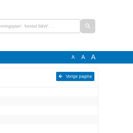
A
A
A
Vorige pagina