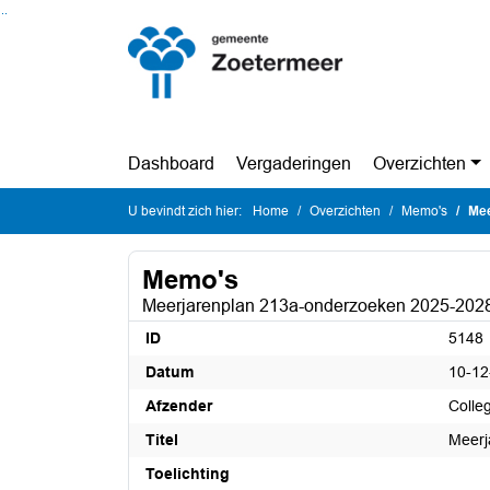
Ga naar de inhoud van deze pagina
Ga naar het zoeken
Ga naar het menu
Dashboard
Vergaderingen
Overzichten
U bevindt zich hier:
Home
Overzichten
Memo's
Mee
Memo's
Meerjarenplan 213a-onderzoeken 2025-202
ID
5148
Datum
10-12
Afzender
Colle
Titel
Meerj
Toelichting