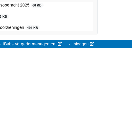
ksopdracht 2025
66 KB
3 KB
voorzieningen
101 KB
iBabs Vergadermanagement
Inloggen