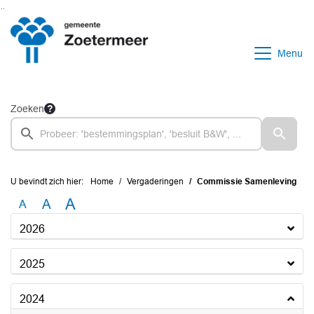
Ga naar de inhoud van deze pagina
Ga naar het zoeken
Ga naar het menu
Menu
Zoeken
U bevindt zich hier:
Home
Vergaderingen
Commissie Samenleving
A
A
A
2026
2025
2024