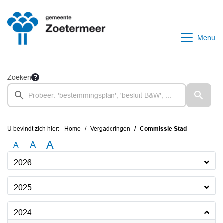
Ga naar de inhoud van deze pagina
Ga naar het zoeken
Ga naar het menu
Menu
Zoeken
U bevindt zich hier:
Home
Vergaderingen
Commissie Stad
A
A
A
2026
2025
2024