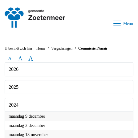
Ga naar de inhoud van deze pagina
Ga naar het zoeken
Ga naar het menu
Menu
U bevindt zich hier:
Home
Vergaderingen
Commissie Plenair
A
A
A
2026
2025
2024
2024
maandag 9 december
2024
maandag 2 december
2024
maandag 18 november