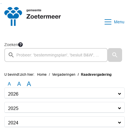
Ga naar de inhoud van deze pagina
Ga naar het zoeken
Ga naar het menu
Menu
Zoeken
U bevindt zich hier:
Home
Vergaderingen
Raadsvergadering
A
A
A
2026
2025
2024