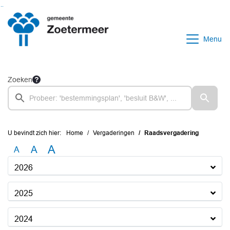
Ga naar de inhoud van deze pagina
Ga naar het zoeken
Ga naar het menu
Menu
Zoeken
U bevindt zich hier:
Home
Vergaderingen
Raadsvergadering
A
A
A
2026
2025
2024