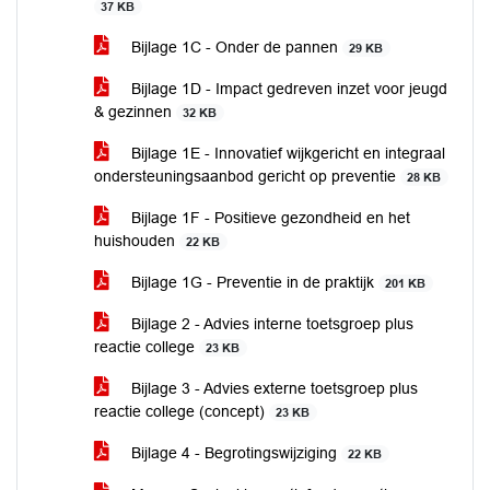
37 KB
Bijlage 1C - Onder de pannen
29 KB
Bijlage 1D - Impact gedreven inzet voor jeugd
& gezinnen
32 KB
Bijlage 1E - Innovatief wijkgericht en integraal
ondersteuningsaanbod gericht op preventie
28 KB
Bijlage 1F - Positieve gezondheid en het
huishouden
22 KB
Bijlage 1G - Preventie in de praktijk
201 KB
Bijlage 2 - Advies interne toetsgroep plus
reactie college
23 KB
Bijlage 3 - Advies externe toetsgroep plus
reactie college (concept)
23 KB
Bijlage 4 - Begrotingswijziging
22 KB