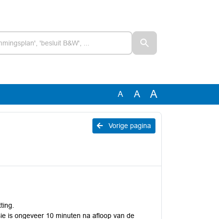
A
A
A
Vorige pagina
ting.
ie is ongeveer 10 minuten na afloop van de