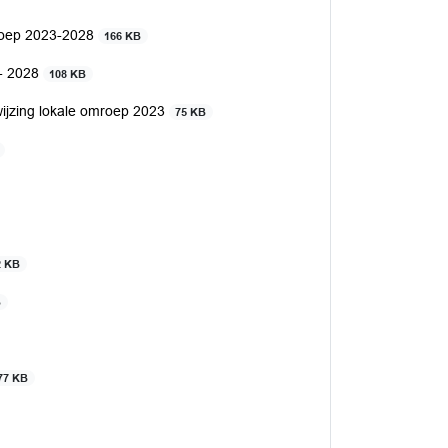
roep 2023-2028
166 KB
 - 2028
108 KB
ijzing lokale omroep 2023
75 KB
2 KB
B
77 KB