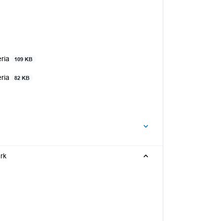
eria
109 KB
eria
82 KB
rk