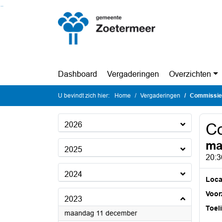
Ga naar de inhoud van deze pagina
Ga naar het zoeken
Ga naar het menu
Dashboard
Vergaderingen
Overzichten
U bevindt zich hier:
Home
Vergaderingen
Commissie
2026
C
ma
2025
20:3
2024
Loca
Voorz
2023
Toel
2023
maandag 11 december