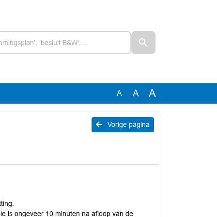
A
A
A
Vorige pagina
ting.
ie is ongeveer 10 minuten na afloop van de