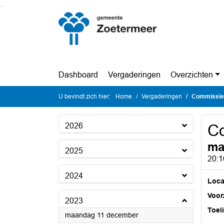
Ga naar de inhoud van deze pagina
Ga naar het zoeken
Ga naar het menu
Dashboard
Vergaderingen
Overzichten
U bevindt zich hier:
Home
Vergaderingen
Commissie
2026
C
ma
2025
20:1
2024
Loca
Voorz
2023
Toel
2023
maandag 11 december