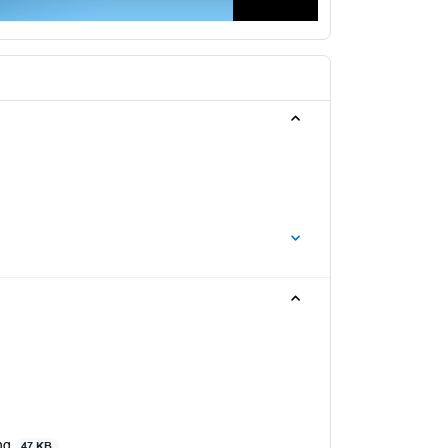
ing
47 KB