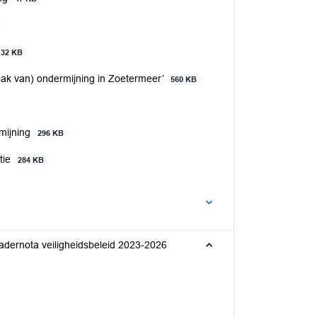
132 KB
pak van) ondermijning in Zoetermeer’
560 KB
rmijning
296 KB
tie
284 KB
Kadernota veiligheidsbeleid 2023-2026